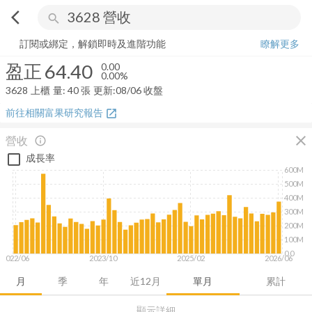
arrow_back_ios
search
盈正
64.40
0.00%
量:
40
張
訂閱或綁定，解鎖即時及進階功能
瞭解更多
盈正
64.40
0.00
0.00%
3628
上櫃
量:
40
張
更新:
08/06 收盤
前往相關富果研究報告
open_in_new
close
營收
info_outline
成長率
600M
500M
400M
300M
200M
100M
0.0
2022/06
2023/10
2025/02
2026/06
月
季
年
近12月
單月
累計
顯示詳細