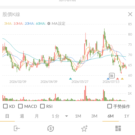
close
股價K線
MA 設定
5
MA:
10
MA:
20
MA:
60
MA:
settings
85
80
75
70
65
60
除
2026/02/09
2026/04/09
2026/05/27
2026/07/15
2K
1K
KD
MACD
RSI
手勢操作
日
週
月
1M
3M
6M
1Y
login
dashboard
推薦卡片
基本面
技術面
消息面
籌碼面
財務報
市場
追蹤
下單
交易
登入