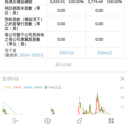
負債及權益總額
3,433.41
100.00%
3,774.64
100.00%
待註銷股本股數（單
0.00
0.00
位：股）
預收股款（權益項下）
之約當發行股數（單
0.00
0.00
位：股）
母公司暨子公司所持有
之母公司庫藏股股數
0.00
0.00
（單位：股）
電子書
2025Q2
2026Q2
(彙總表:
2026
/
2025
)
顯示詳細
close
股價K線
MA 設定
5
MA:
10
MA:
20
MA:
60
MA:
settings
85
80
75
70
login
dashboard
市場
追蹤
下單
交易
登入
65