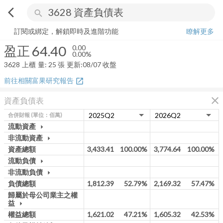
arrow_back_ios
search
盈正
64.40
0.00%
量:
25
張
訂閱或綁定，解鎖即時及進階功能
瞭解更多
盈正
64.40
0.00
0.00%
3628
上櫃
量:
25
張
更新:
08/07 收盤
前往相關富果研究報告
open_in_new
close
資產負債表
合併財報
(單位：佰萬)
流動資產
arrow_drop_down
非流動資產
arrow_drop_down
資產總額
3,433.41
100.00%
3,774.64
100.00%
流動負債
arrow_drop_down
非流動負債
arrow_drop_down
負債總額
1,812.39
52.79%
2,169.32
57.47%
歸屬於母公司業主之權
益
arrow_drop_down
權益總額
1,621.02
47.21%
1,605.32
42.53%