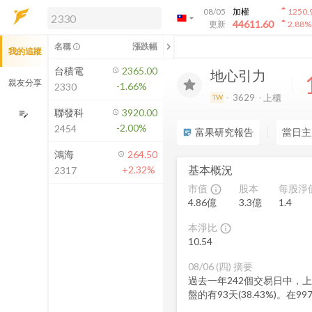
arrow_drop_up
08/05
加權
1250.
arrow_drop_down
arrow_drop_up
解鎖即時行情及進階功能
44611.60
更新
2.88
%
「綁定合作券商帳戶」或「訂閱任一
chevron_left
名稱
漲跌幅
info_outline
我的追蹤
方案」，即可解鎖以下功能：
即時行情
台積電
2365.00
地心引力
即時市況與排行
親友分享
-1.66%
2330
到價通知
3629
上櫃
TW
成交金額熱力圖
聯發科
3920.00
edit_note
-2.00%
2454
前往方案訂閱
富果研究報告
當日主
sticky_note_2
如何綁定合作券商
鴻海
264.50
基本概況
+2.32%
2317
市值
股本
每股淨
info_outline
4.86億
3.3億
1.4
本淨比
info_outline
10.54
08/06 (四)
摘要
過去一年242個交易日中，上漲的
盤的有93天(38.43%)。在9