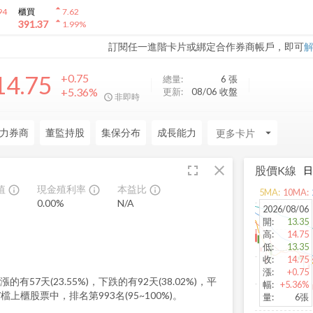
arrow_drop_up
94
櫃買
7.62
arrow_drop_up
391.37
1.99
%
訂閱任一進階卡片或綁定合作券商帳戶，即可
14.75
+0.75
總量:
6
張
+5.36%
更新:
08/06 收盤
非即時
力券商
董監持股
集保分布
成長能力
arrow_drop_down
fullscreen
close
股價K線
值
現金殖利率
本益比
info_outline
info_outline
info_outline
5
MA:
10
MA:
0.00
%
N/A
2026/08/06
開
:
13.35
高
:
14.75
低
:
13.35
收
:
14.75
漲
:
+0.75
有57天(23.55%)，下跌的有92天(38.02%)，平
幅
:
+5.36%
97檔上櫃股票中，排名第993名(95~100%)。
量
:
6張