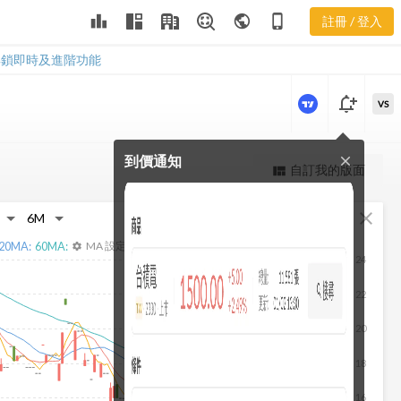
3629 基本概
leaderboard
public
phone_iphone
註冊 / 登入
況
3629 基本概況
解鎖即時及進階功能
notification_add
VS
到價通知
close
更強大的進階價量圖表
自訂我的版面
view_quilt
完整內容，僅限註冊會員使用
fullscreen
close
註冊/登入解鎖
20
MA:
60
MA:
MA 設定
settings
24
22
20
18
16