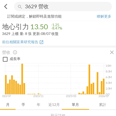
arrow_back_ios
search
地心引力
13.50
-8.47%
量:
8
張
訂閱或綁定，解鎖即時及進階功能
瞭解更多
地心引力
13.50
-1.25
-8.47%
3629
上櫃
量:
8
張
更新:
08/07 收盤
前往相關富果研究報告
open_in_new
close
營收
info_outline
成長率
10M
8.0M
6.0M
4.0M
2.0M
0.0
2022/07
2023/11
2025/03
2026/07
月
季
年
近12月
單月
累計
顯示詳細