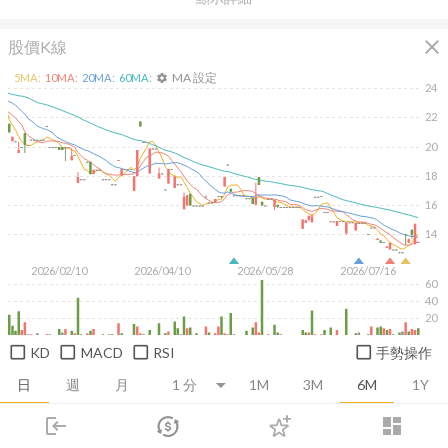
close
股價K線
MA 設定
5
MA:
10
MA:
20
MA:
60
MA:
settings
24
22
20
18
16
14
2026/02/10
2026/04/10
2026/05/28
2026/07/16
60
40
20
KD
MACD
RSI
手勢操作
日
週
月
1M
3M
6M
1Y
login
dashboard
推薦卡片
基本面
技術面
消息面
籌碼面
財務報
市場
追蹤
下單
交易
登入