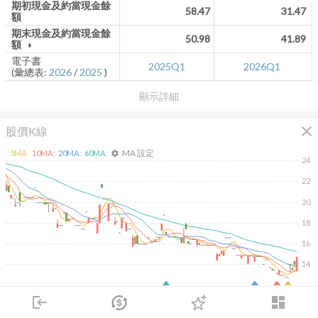
期初現金及約當現金餘
58.47
31.47
額
期末現金及約當現金餘
50.98
41.89
額
arrow_drop_down
電子書
2025Q1
2026Q1
(彙總表:
2026
/
2025
)
顯示詳細
close
股價K線
MA 設定
5
MA:
10
MA:
20
MA:
60
MA:
settings
24
22
20
18
16
14
2026/02/09
2026/04/09
2026/05/27
2026/07/15
login
dashboard
60
40
市場
追蹤
下單
交易
登入