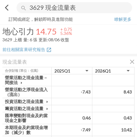
arrow_back_ios
search
地心引力
14.75
+
5.36%
量:
6
張
訂閱或綁定，解鎖即時及進階功能
瞭解更多
地心引力
14.75
+
0.75
5.36%
3629
上櫃
量:
6
張
更新:
08/06 收盤
前往相關富果研究報告
open_in_new
close
現金流量表
合併財報
(單位：佰萬)
營業活動之現金流量－
間接法
arrow_drop_down
營業活動之淨現金流入
-7.43
8.43
（流出）
投資活動之現金流量
arrow_drop_down
籌資活動之現金流量
arrow_drop_down
匯率變動對現金及約當
0.46
0.43
現金之影響
本期現金及約當現金增
-7.49
10.42
加（減少）數