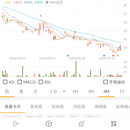
MA 設定
5
MA:
10
MA:
20
MA:
60
MA:
settings
24
22
20
18
16
14
2026/02/10
2026/04/10
2026/05/28
2026/07/16
60
40
20
KD
MACD
RSI
手勢操作
日
週
月
1M
3M
6M
1Y
推薦卡片
基本面
技術面
消息面
籌碼面
財務報
集保分布
董監持股
基本概況
營收
成長能力
login
dashboard
市場
追蹤
下單
交易
登入