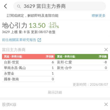
arrow_back_ios
search
地心引力
13.50
-8.47%
量:
8
張
訂閱或綁定，解鎖即時及進階功能
瞭解更多
地心引力
13.50
-1.25
-8.47%
3629
上櫃
量:
8
張
更新:
08/07 收盤
前往相關富果研究報告
open_in_new
close
當日主力券商
買超 - 券商分點
淨張數
賣超 - 券商分點
淨張數
台新-世貿
6
富邦-仁愛
-8
華南永昌-鳳山
1
新光-台中
0
永豐金
1
國泰-敦南
0
更新時間：2026/08/07
顯示詳細
close
股價K線