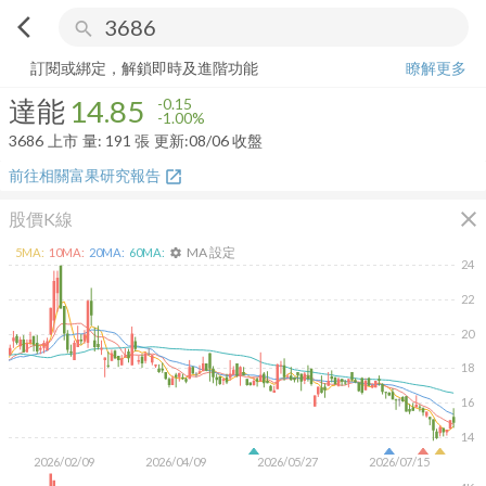
arrow_back_ios
search
達能
14.85
-1.00%
量:
191
張
訂閱或綁定，解鎖即時及進階功能
瞭解更多
達能
14.85
-0.15
-1.00%
3686
上市
量:
191
張
更新:
08/06 收盤
前往相關富果研究報告
open_in_new
close
股價K線
MA 設定
5
MA:
10
MA:
20
MA:
60
MA:
settings
24
22
20
18
16
14
2026/02/09
2026/04/09
2026/05/27
2026/07/15