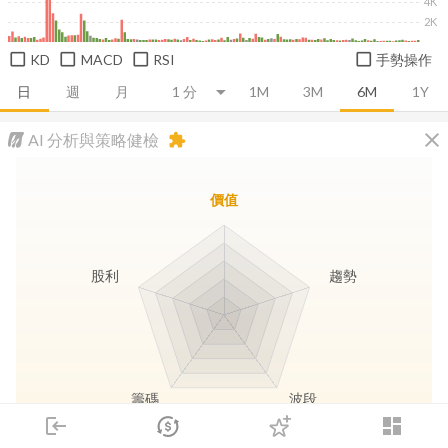
4K
2K
KD
MACD
RSI
手勢操作
日
週
月
1M
3M
6M
1Y
close
AI 分析與策略健檢
extension
價值
股利
趨勢
籌碼
波段
login
dashboard
市場
追蹤
下單
交易
登入