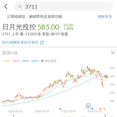
arrow_back_ios
search
日月光投控
585.00
-1.68%
量:
13,050
張
訂閱或綁定，解鎖即時及進階功能
瞭解更多
日月光投控
585.00
-10.00
-1.68%
3711
上市
量:
13,050
張
更新:
08/07 收盤
前往相關富果研究報告
open_in_new
close
股價K線
MA 設定
5
MA:
10
MA:
20
MA:
60
MA:
settings
700
600
500
400
300
除
2026/02/10
2026/04/10
2026/05/28
2026/07/16