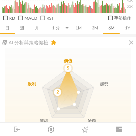
40K
20K
KD
MACD
RSI
手勢操作
日
週
月
1M
3M
6M
1Y
close
AI 分析與策略健檢
extension
價值
5
股利
趨勢
2
籌碼
波段
login
dashboard
市場
追蹤
下單
交易
登入