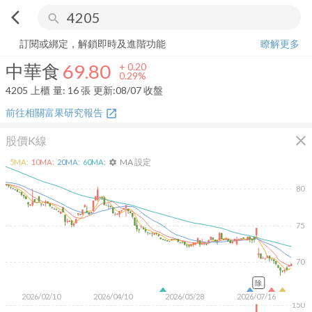
arrow_back_ios
search
中華食
69.80
+
0.29%
量:
16
張
訂閱或綁定，解鎖即時及進階功能
瞭解更多
中華食
69.80
+
0.20
0.29%
4205
上櫃
量:
16
張
更新:
08/07 收盤
前往相關富果研究報告
open_in_new
close
股價K線
MA 設定
5
MA:
10
MA:
20
MA:
60
MA:
settings
80
75
70
除
2026/02/10
2026/04/10
2026/05/28
2026/07/16
150