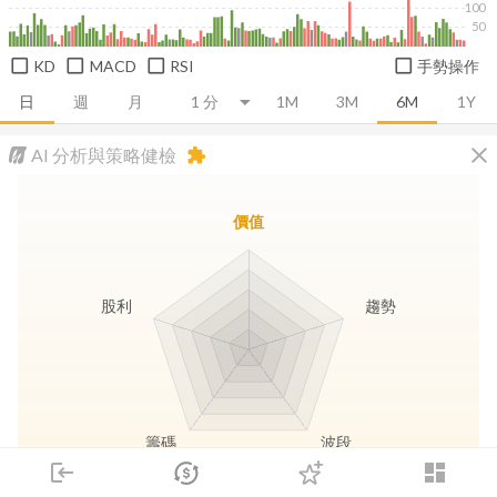
100
50
KD
MACD
RSI
手勢操作
日
週
月
1M
3M
6M
1Y
close
AI 分析與策略健檢
extension
價值
股利
趨勢
籌碼
波段
login
dashboard
市場
追蹤
下單
交易
登入