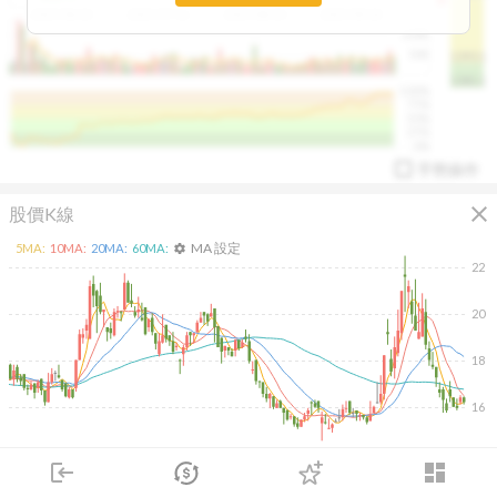
2025/04/23
2025/07/16
2025/08/20
2025/09/24
100K
50K
1393.1
1381.1
%
100%
%
75%
%
50%
%
25%
%
0%
手勢操作
close
股價K線
MA 設定
5
MA:
10
MA:
20
MA:
60
MA:
settings
22
20
arrow_drop_up
PL 指標:
94.88
%
18
16
2026/02/09
2026/04/09
2026/05/27
2026/07/15
login
dashboard
15K
市場
追蹤
下單
交易
登入