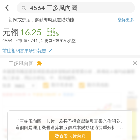
arrow_back_ios
search
元翎
16.25
-1.22%
量:
741
張
訂閱或綁定，解鎖即時及進階功能
瞭解更多
元翎
16.25
-0.20
-1.22%
4564
上市
量:
741
張
更新:
08/06 收盤
前往相關富果研究報告
open_in_new
close
三多風向圖
extension
本圖運用機器運算將股價成本變動經過雙重分析，將傳統 6 條均線彙整
為三多線，用以分析短、中、長期趨勢。
顯示長多線
顯示高低點
短多
H.C.
arrow_drop_up
arrow_drop_up
短多線:
1426.00
中多線:
1366.85
長多線:
-
1496.0
1,400
1474.0
1195.22
1185.26
1,200
1155.38
1100.60
「三多風向圖」卡片，為長予投資學院與富果合作開發。
1140.44
1130.48
1120.52
1060.76
1,000
這個圖是運用機器運算將股價成本變動經過雙重分析，把
899.40
傳統 6 條均線彙整為三多線，用以分析短、中、長期股價
查看卡片內容
800
1426.0
812.75
趨勢。