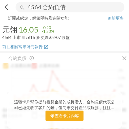
arrow_back_ios
search
元翎
16.05
-1.23%
量:
616
張
訂閱或綁定，解鎖即時及進階功能
瞭解更多
元翎
16.05
-0.20
-1.23%
4564
上市
量:
616
張
更新:
08/07 收盤
前往相關富果研究報告
open_in_new
close
合約負債
info_outline
占資產比例
占股本比例
2%
1.5%
1%
0.5%
0%
這張卡片幫你提前看見企業的成長潛力。合約負債代表公
2020Q1
2020Q4
2021Q3
2022Q2
2023Q1
2023Q4
2024Q3
2025Q2
司已經先收了客戶的錢，但尚未交付產品或服務，往往是
與存貨比較
合約負債成長率
QoQ
YoY
未來營收的先行指標。透過觀察合約負債的季度變化與其
存貨成長率
QoQ
查看卡片內容
YoY
佔資產、股本的比例，你可以判斷企業手中訂單是否穩定
12B
250M
成長、營收動能是否正在累積。當合約負債持續上升時，
10B
200M