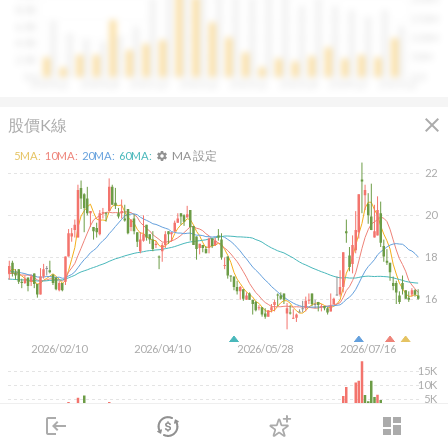
往往意味著未來幾季的營收與獲利將同步走強。這張卡片
8.0B
150M
讓你在市場還沒反應前，就能搶先洞察企業的成長訊號。
6.0B
100M
4.0B
50M
2.0B
0.0
0.0
2020Q1
2020Q4
2021Q3
2022Q2
2023Q1
2023Q4
2024Q3
2025Q2
close
股價K線
MA 設定
5
MA:
10
MA:
20
MA:
60
MA:
settings
22
20
18
16
2026/02/10
2026/04/10
2026/05/28
2026/07/16
15K
10K
5K
login
dashboard
KD
MACD
RSI
手勢操作
市場
追蹤
下單
交易
登入