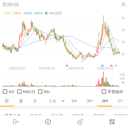
close
股價K線
MA 設定
5
MA:
10
MA:
20
MA:
60
MA:
settings
22
20
18
16
2026/02/10
2026/04/10
2026/05/28
2026/07/16
15K
10K
5K
KD
MACD
RSI
手勢操作
日
週
月
1M
3M
6M
1Y
推薦卡片
基本面
技術面
消息面
籌碼面
財務報
login
dashboard
市場
追蹤
下單
交易
登入
集保分布
董監持股
營收
股利政策
成長能力