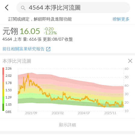
arrow_back_ios
search
元翎
16.05
-1.23%
量:
616
張
訂閱或綁定，解鎖即時及進階功能
瞭解更多
元翎
16.05
-0.20
-1.23%
4564
上市
量:
616
張
更新:
08/07 收盤
前往相關富果研究報告
open_in_new
close
本淨比河流圖
2.26
60
2.02
50
1.78
40
1.53
30
1.29
20
1.05
10
0.81
2021/09
2023/02
2024/07
2025/11
顯示詳細