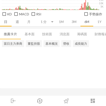
10K
5K
KD
MACD
RSI
手勢操作
日
週
月
1M
3M
6M
1Y
推薦卡片
基本面
技術面
消息面
籌碼面
財務報
當日主力券商
董監持股
基本概況
營收
成長能力
login
dashboard
市場
追蹤
下單
交易
登入