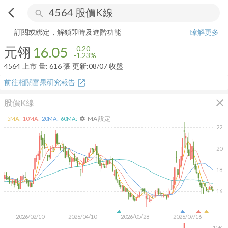
arrow_back_ios
search
元翎
16.05
-1.23%
量:
616
張
訂閱或綁定，解鎖即時及進階功能
瞭解更多
元翎
16.05
-0.20
-1.23%
4564
上市
量:
616
張
更新:
08/07 收盤
前往相關富果研究報告
open_in_new
close
股價K線
MA 設定
5
MA:
10
MA:
20
MA:
60
MA:
settings
22
20
18
16
2026/02/10
2026/04/10
2026/05/28
2026/07/16
15K