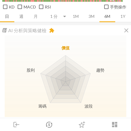
KD
MACD
RSI
手勢操作
日
週
月
1M
3M
6M
1Y
close
AI 分析與策略健檢
extension
價值
股利
趨勢
籌碼
波段
長線價值
趨勢動能
波段訊號
存股收息
login
dashboard
市場
追蹤
下單
交易
登入