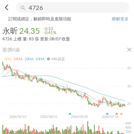
arrow_back_ios
search
永昕
24.35
-0.41%
量:
83
張
訂閱或綁定，解鎖即時及進階功能
瞭解更多
永昕
24.35
-0.10
-0.41%
4726
上櫃
量:
83
張
更新:
08/07 收盤
close
股價K線
MA 設定
5
MA:
10
MA:
20
MA:
60
MA:
settings
35
30
25
2026/02/10
2026/04/10
2026/05/28
2026/07/16
600
400
200