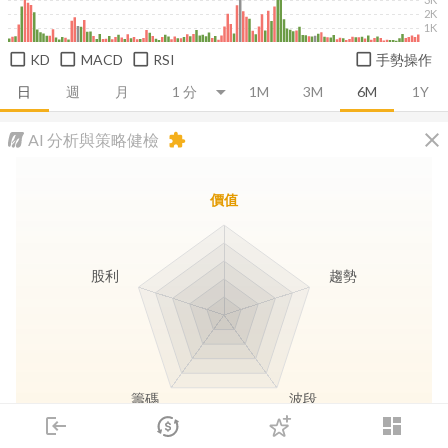
2K
1K
KD
MACD
RSI
手勢操作
日
週
月
1M
3M
6M
1Y
close
AI 分析與策略健檢
extension
價值
股利
趨勢
籌碼
波段
login
dashboard
市場
追蹤
下單
交易
登入