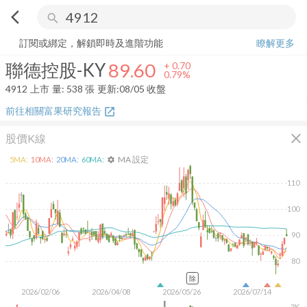
arrow_back_ios
search
聯德控股-KY
89.60
+
0.79%
量:
538
張
訂閱或綁定，解鎖即時及進階功能
瞭解更多
聯德控股-KY
89.60
+
0.70
0.79%
4912
上市
量:
538
張
更新:
08/05 收盤
前往相關富果研究報告
open_in_new
close
股價K線
MA 設定
5
MA:
10
MA:
20
MA:
60
MA:
settings
110
100
90
80
除
2026/02/06
2026/04/08
2026/05/26
2026/07/14
3K