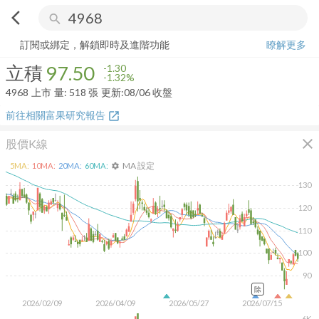
arrow_back_ios
search
立積
97.50
-1.32%
量:
518
張
訂閱或綁定，解鎖即時及進階功能
瞭解更多
立積
97.50
-1.30
-1.32%
4968
上市
量:
518
張
更新:
08/06 收盤
前往相關富果研究報告
open_in_new
close
股價K線
MA 設定
5
MA:
10
MA:
20
MA:
60
MA:
settings
130
120
110
100
90
除
2026/02/09
2026/04/09
2026/05/27
2026/07/15
6K