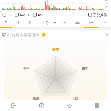
4K
2K
KD
MACD
RSI
手勢操作
日
週
月
1M
3M
6M
1Y
close
AI 分析與策略健檢
extension
價值
股利
趨勢
籌碼
波段
login
dashboard
市場
追蹤
下單
交易
登入