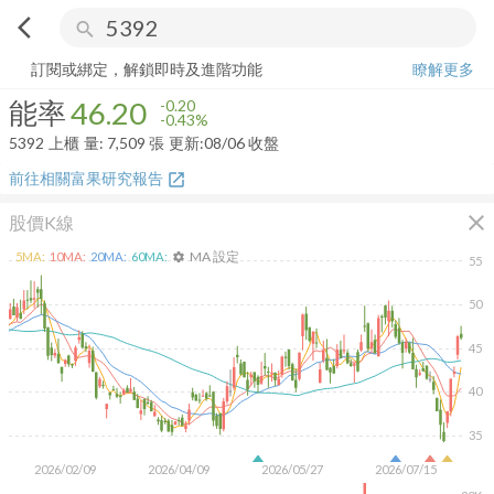
arrow_back_ios
search
能率
46.20
-0.43%
量:
7,509
張
訂閱或綁定，解鎖即時及進階功能
瞭解更多
能率
46.20
-0.20
-0.43%
5392
上櫃
量:
7,509
張
更新:
08/06 收盤
前往相關富果研究報告
open_in_new
close
股價K線
MA 設定
5
MA:
10
MA:
20
MA:
60
MA:
settings
55
50
45
40
35
2026/02/09
2026/04/09
2026/05/27
2026/07/15