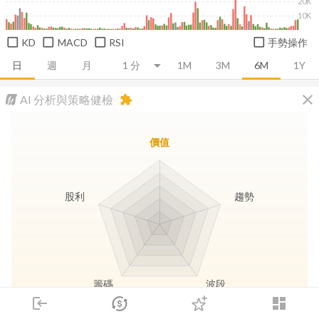
20K
10K
KD
MACD
RSI
手勢操作
日
週
月
1M
3M
6M
1Y
close
AI 分析與策略健檢
extension
價值
股利
趨勢
籌碼
波段
login
dashboard
市場
追蹤
下單
交易
登入