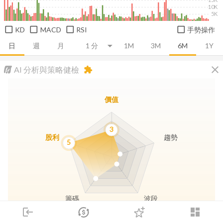
10K
5K
KD
MACD
RSI
手勢操作
日
週
月
1M
3M
6M
1Y
close
AI 分析與策略健檢
extension
價值
3
股利
趨勢
5
籌碼
波段
login
dashboard
市場
追蹤
下單
交易
登入