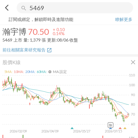
arrow_back_ios
search
瀚宇博
70.50
+
0.14%
量:
1,379
張
訂閱或綁定，解鎖即時及進階功能
瞭解更多
瀚宇博
70.50
+
0.10
0.14%
5469
上市
量:
1,379
張
更新:
08/06 收盤
前往相關富果研究報告
open_in_new
close
股價K線
MA 設定
5
MA:
10
MA:
20
MA:
60
MA:
settings
110
100
90
80
70
60
除
2026/02/09
2026/04/09
2026/05/27
2026/07/15
15K