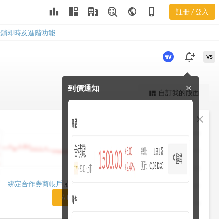
leaderboard
public
phone_iphone
註冊 / 登入
5471
5471
解鎖即時及進階功能
notification_add
VS
到價通知
close
更強大的進階價量圖表
自訂我的版面
view_quilt
完整內容，僅限註冊會員使用
fullscreen
close
勢
註冊/登入解鎖
1482.50
1448.75
1415.00
1420.00
綁定合作券商帳戶
或「訂閱任一方案」即可解鎖
1381.25
立即前往訂閱
1347.50