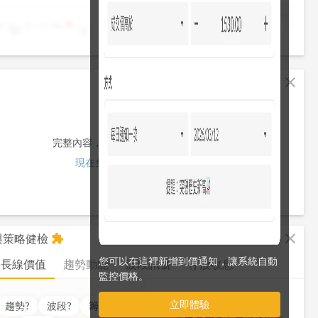
4,000
2,000
0
10
11
12
13
13:30
fullscreen
close
完整內容，僅限註冊會員使用
現在免費註冊/登入
fullscreen
close
析與策略健檢
extension
您可以在這裡新增到價通知，讓系統自動
長線價值
趨勢動能
波段訊號
存股收息
監控價格。
立即體驗
價值
??
分
趨勢
?
波段
?
籌碼
?