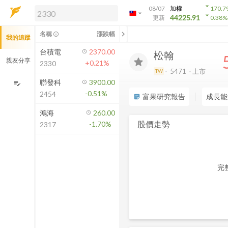
arrow_drop_down
08/07
加權
170.7
arrow_drop_down
arrow_drop_down
解鎖即時行情及進階功能
44225.91
更新
0.38
%
「綁定合作券商帳戶」或「訂閱任一
chevron_left
名稱
漲跌幅
info_outline
我的追蹤
方案」，即可解鎖以下功能：
即時行情
台積電
2370.00
松翰
即時市況與排行
親友分享
+0.21%
2330
到價通知
5471
上市
TW
成交金額熱力圖
聯發科
3900.00
edit_note
-0.51%
2454
前往方案訂閱
富果研究報告
成長能
sticky_note_2
如何綁定合作券商
鴻海
260.00
股價走勢
-1.70%
2317
完