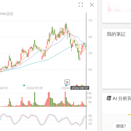
fullscreen
close
9
MA 設定
70
我的筆記
60
50
40
除
04/10
2026/05/28
2026/07/16
2026/08/07
15K
AI 分
10K
5K
80
50
20
價值
?