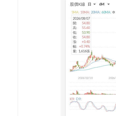
股價K線
5
MA:
10
MA:
20
MA:
60
MA:
settings
2026/08/07
開
:
54.80
高
:
55.60
低
:
53.90
收
:
54.80
漲
:
+0.40
幅
:
+0.74%
量
:
1,616張
2026/02/10
2026/
K9:
D9: