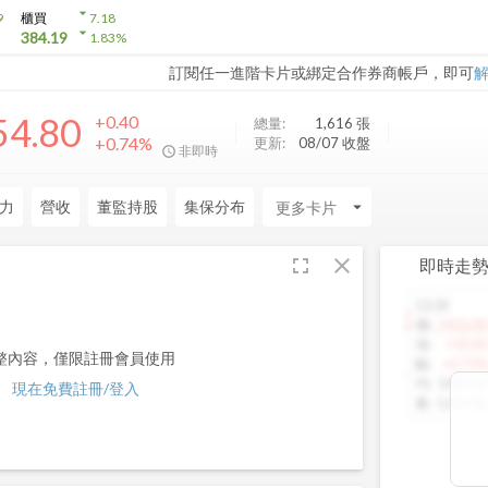
arrow_drop_down
9
櫃買
7.18
arrow_drop_down
384.19
1.83
%
訂閱任一進階卡片或綁定合作券商帳戶，即可
54.80
+0.40
總量:
1,616
張
+0.74%
更新:
08/07 收盤
非即時
力
營收
董監持股
集保分布
arrow_drop_down
fullscreen
close
即時走
13:30
1460.00
價
:
1425.00
漲
:
+10.00
整內容，僅限註冊會員使用
幅
:
+0.71%
均
:
1442.64
現在免費註冊/登入
量
:
5,013 張