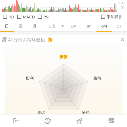
100
50
KD
MACD
RSI
手勢操作
日
週
月
1M
3M
6M
1Y
close
AI 分析與策略健檢
extension
價值
股利
趨勢
籌碼
波段
login
dashboard
市場
追蹤
下單
交易
登入