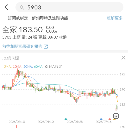
arrow_back_ios
search
全家
183.50
0.00%
量:
24
張
訂閱或綁定，解鎖即時及進階功能
瞭解更多
全家
183.50
0.00
0.00%
5903
上櫃
量:
24
張
更新:
08/07 收盤
前往相關富果研究報告
open_in_new
close
股價K線
MA 設定
5
MA:
10
MA:
20
MA:
60
MA:
settings
195
190
185
除
2026/02/10
2026/04/10
2026/05/28
2026/07/16
150