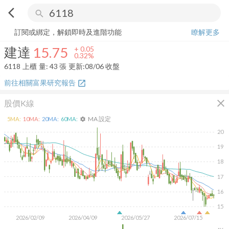
arrow_back_ios
search
建達
15.75
+
0.32%
量:
43
張
訂閱或綁定，解鎖即時及進階功能
瞭解更多
建達
15.75
+
0.05
0.32%
6118
上櫃
量:
43
張
更新:
08/06 收盤
前往相關富果研究報告
open_in_new
close
股價K線
MA 設定
5
MA:
10
MA:
20
MA:
60
MA:
settings
20
19
18
17
16
15
2026/02/09
2026/04/09
2026/05/27
2026/07/15