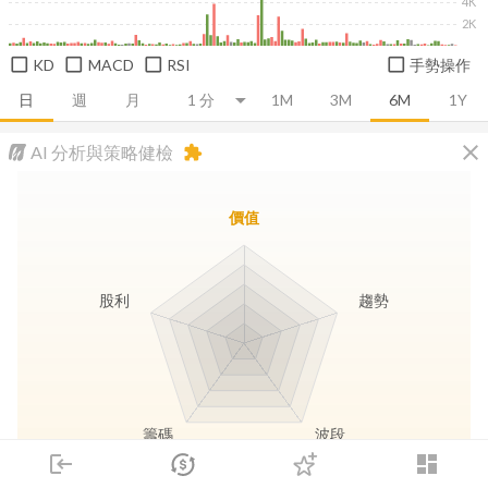
4K
2K
KD
MACD
RSI
手勢操作
日
週
月
1M
3M
6M
1Y
close
AI 分析與策略健檢
extension
價值
股利
趨勢
籌碼
波段
login
dashboard
市場
追蹤
下單
交易
登入