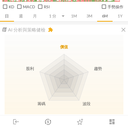
KD
MACD
RSI
手勢操作
日
週
月
1M
3M
6M
1Y
close
AI 分析與策略健檢
extension
價值
股利
趨勢
籌碼
波段
長線價值
趨勢動能
波段訊號
存股收息
login
dashboard
市場
追蹤
下單
交易
登入