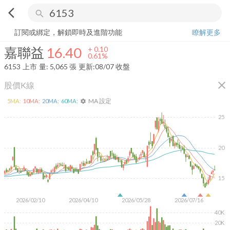
arrow_back_ios
search
嘉聯益
16.40
+
0.61%
量:
5,065
張
訂閱或綁定，解鎖即時及進階功能
瞭解更多
嘉聯益
16.40
+
0.10
0.61%
6153
上市
量:
5,065
張
更新:
08/07 收盤
close
股價K線
MA 設定
5
MA:
10
MA:
20
MA:
60
MA:
settings
25
20
15
2026/02/10
2026/04/10
2026/05/28
2026/07/16
40K
20K