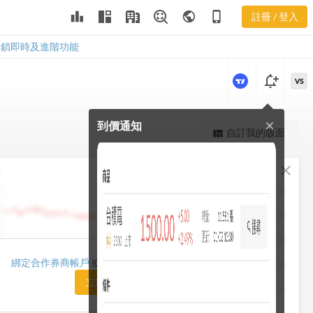
leaderboard
public
phone_iphone
註冊 / 登入
6415
6415
解鎖即時及進階功能
notification_add
VS
到價通知
close
更強大的進階價量圖表
自訂我的版面
view_quilt
完整內容，僅限註冊會員使用
fullscreen
close
勢
註冊/登入解鎖
1482.50
1448.75
1415.00
1420.00
綁定合作券商帳戶
或「訂閱任一方案」即可解鎖
1381.25
立即前往訂閱
1347.50