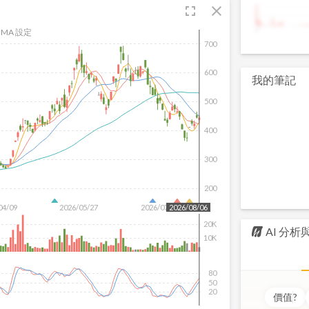
fullscreen
close
9
MA 設定
700
600
我的筆記
500
400
300
200
04/09
2026/05/27
2026/07/15
2026/08/06
20K
AI 分
10K
80
50
20
價值
?