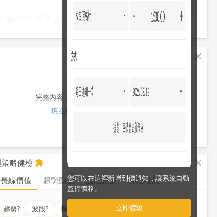
4,000
2,000
0
10
11
12
13
13:30
fullscreen
close
完整內容，僅限註冊會員使用
現在免費註冊/登入
fullscreen
close
析與策略健檢
extension
您可以在這裡新增到價通知，讓系統自動
長線價值
趨勢動能
波段訊號
存股收息
監控價格。
立即體驗
價值
??
分
趨勢
?
波段
?
籌碼
?