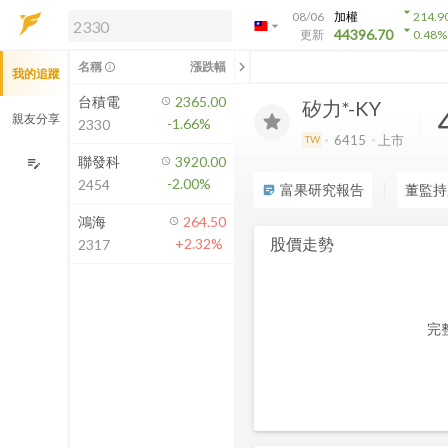
arrow_drop_down
08/06
加權
214.9
arrow_drop_down
arrow_drop_down
解鎖即時行情及進階功能
44396.70
更新
0.48
%
「綁定合作券商帳戶」或「訂閱任一
chevron_left
名稱
漲跌幅
info_outline
我的追蹤
方案」，即可解鎖以下功能：
即時行情
台積電
2365.00
矽力*-KY
即時市況與排行
親友分享
-1.66%
2330
到價通知
6415
上市
TW
成交金額熱力圖
聯發科
3920.00
edit_note
-2.00%
2454
前往方案訂閱
富果研究報告
董監持
sticky_note_2
如何綁定合作券商
鴻海
264.50
股價走勢
+2.32%
2317
完