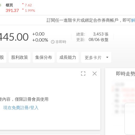
arrow_drop_up
0
櫃買
7.62
arrow_drop_up
391.37
1.99
%
訂閱任一進階卡片或綁定合作券商帳戶，即可
445.00
+0.00
總量:
3,453
張
+0.00%
更新:
08/06 收盤
非即時
股
股利政策
集保分布
成長能力
arrow_drop_down
fullscreen
close
即時走
13:30
1460.00
價
:
1425.00
漲
:
+10.00
整內容，僅限註冊會員使用
幅
:
+0.71%
均
:
1442.64
現在免費註冊/登入
量
:
5,013 張