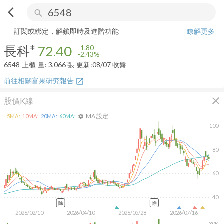
arrow_back_ios
search
長科*
72.40
-2.43%
量:
3,066
張
訂閱或綁定，解鎖即時及進階功能
瞭解更多
長科*
72.40
-1.80
-2.43%
6548
上櫃
量:
3,066
張
更新:
08/07 收盤
前往相關富果研究報告
open_in_new
close
股價K線
MA 設定
5
MA:
10
MA:
20
MA:
60
MA:
settings
100
80
60
40
除
除
2026/02/10
2026/04/10
2026/05/28
2026/07/16
30K