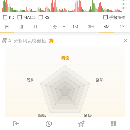
20K
10K
KD
MACD
RSI
手勢操作
日
週
月
1M
3M
6M
1Y
close
AI 分析與策略健檢
extension
價值
股利
趨勢
籌碼
波段
login
dashboard
市場
追蹤
下單
交易
登入