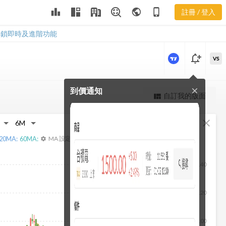
6585 利潤比
leaderboard
public
phone_iphone
註冊 / 登入
率
6585 利潤比率
解鎖即時及進階功能
notification_add
VS
到價通知
close
更強大的進階價量圖表
自訂我的版面
view_quilt
完整內容，僅限註冊會員使用
fullscreen
close
註冊/登入解鎖
20
MA:
60
MA:
MA 設定
settings
140
120
100