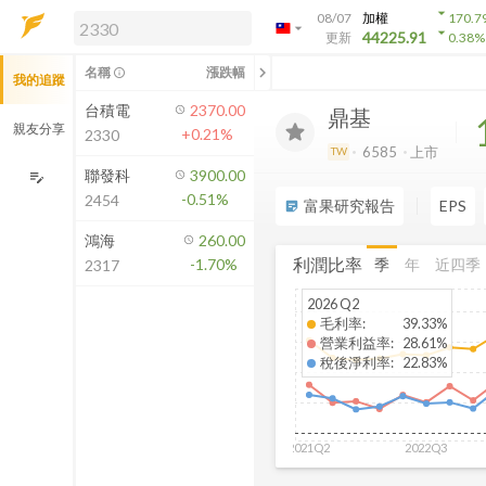
arrow_drop_down
08/07
加權
170.7
arrow_drop_down
arrow_drop_down
解鎖即時行情及進階功能
44225.91
更新
0.38
%
「綁定合作券商帳戶」或「訂閱任一
chevron_left
名稱
漲跌幅
info_outline
我的追蹤
方案」，即可解鎖以下功能：
即時行情
台積電
2370.00
鼎基
即時市況與排行
親友分享
+0.21%
2330
到價通知
6585
上市
TW
成交金額熱力圖
聯發科
3900.00
edit_note
-0.51%
2454
前往方案訂閱
富果研究報告
EPS
sticky_note_2
如何綁定合作券商
鴻海
260.00
利潤比率
季
年
近四季
-1.70%
2317
2026 Q2
毛利率
:
39.33%
營業利益率
:
28.61%
稅後淨利率
:
22.83%
2021Q2
2022Q3