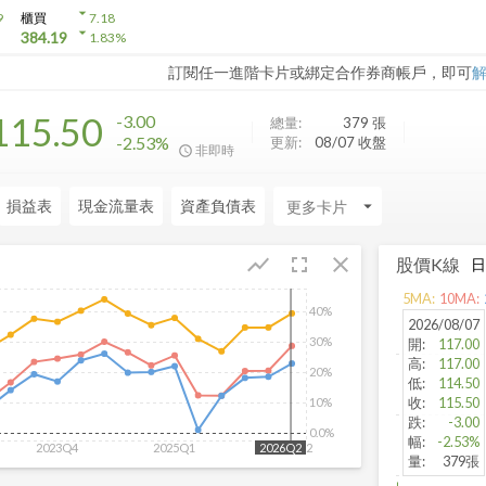
arrow_drop_down
9
櫃買
7.18
arrow_drop_down
384.19
1.83
%
訂閱任一進階卡片或綁定合作券商帳戶，即可
115.50
-3.00
總量:
379
張
-2.53%
更新:
08/07 收盤
非即時
損益表
現金流量表
資產負債表
arrow_drop_down
fullscreen
close
show_chart
股價K線
5
MA:
10
MA:
40%
2026/08/07
30%
開
:
117.00
高
:
117.00
20%
低
:
114.50
收
:
115.50
10%
跌
:
-3.00
0.0%
幅
:
-2.53%
2023Q4
2025Q1
2026Q2
2026Q2
量
:
379張