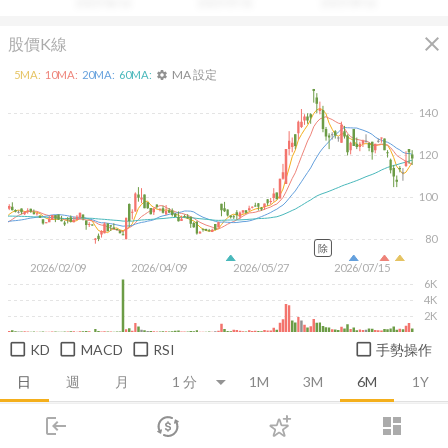
2025/06/16
2025/07/31
2025/09/16
close
股價K線
MA 設定
5
MA:
10
MA:
20
MA:
60
MA:
settings
140
120
100
80
除
2026/02/09
2026/04/09
2026/05/27
2026/07/15
6K
4K
2K
KD
MACD
RSI
手勢操作
日
週
月
1M
3M
6M
1Y
login
dashboard
推薦卡片
基本面
技術面
消息面
籌碼面
財務報
市場
追蹤
下單
交易
登入