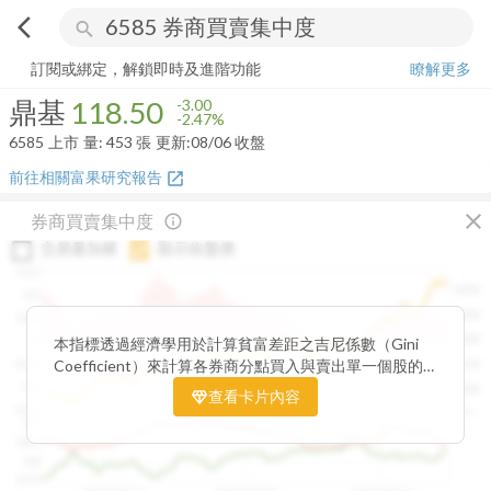
arrow_back_ios
search
鼎基
118.50
-2.47%
量:
453
張
訂閱或綁定，解鎖即時及進階功能
瞭解更多
鼎基
118.50
-3.00
-2.47%
6585
上市
量:
453
張
更新:
08/06 收盤
前往相關富果研究報告
open_in_new
close
券商買賣集中度
info_outline
交易量加權
顯示收盤價
0.15
1400
0.1
1300
0.05
1200
0
本指標透過經濟學用於計算貧富差距之吉尼係數（Gini
Coefficient）來計算各券商分點買入與賣出單一個股的
-0.05
1100
集中程度。可做為籌碼面分析的一個重要參考。
-0.1
1000
查看卡片內容
-0.15
900
0.9
0.85
0.8
0.75