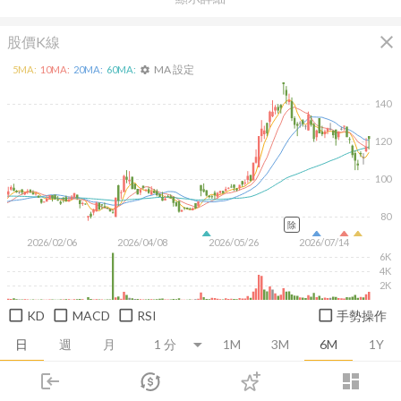
close
股價K線
MA 設定
5
MA:
10
MA:
20
MA:
60
MA:
settings
140
120
100
80
除
2026/02/06
2026/04/08
2026/05/26
2026/07/14
6K
4K
2K
KD
MACD
RSI
手勢操作
日
週
月
1M
3M
6M
1Y
login
dashboard
推薦卡片
基本面
技術面
消息面
籌碼面
財務報
市場
追蹤
下單
交易
登入