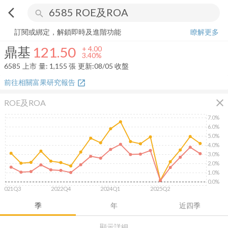
arrow_back_ios
search
鼎基
121.50
+
3.40%
量:
1,155
張
訂閱或綁定，解鎖即時及進階功能
瞭解更多
鼎基
121.50
+
4.00
3.40%
6585
上市
量:
1,155
張
更新:
08/05 收盤
前往相關富果研究報告
open_in_new
close
ROE及ROA
7.0%
6.0%
5.0%
4.0%
3.0%
2.0%
1.0%
0.0%
2021Q3
2022Q4
2024Q1
2025Q2
季
年
近四季
顯示詳細