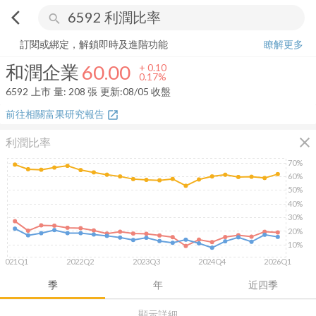
arrow_back_ios
search
和潤企業
60.00
+
0.17%
量:
208
張
訂閱或綁定，解鎖即時及進階功能
瞭解更多
和潤企業
60.00
+
0.10
0.17%
6592
上市
量:
208
張
更新:
08/05 收盤
前往相關富果研究報告
open_in_new
close
利潤比率
70%
60%
50%
40%
30%
20%
10%
2021Q1
2022Q2
2023Q3
2024Q4
2026Q1
季
年
近四季
顯示詳細