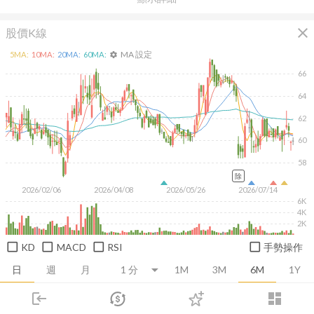
close
股價K線
MA 設定
5
MA:
10
MA:
20
MA:
60
MA:
settings
66
64
62
60
58
除
2026/02/06
2026/04/08
2026/05/26
2026/07/14
6K
4K
2K
KD
MACD
RSI
手勢操作
日
週
月
1M
3M
6M
1Y
login
dashboard
推薦卡片
基本面
技術面
消息面
籌碼面
財務報
市場
追蹤
下單
交易
登入