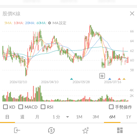
2025/06/16
2025/07/31
2025/09/16
close
股價K線
MA 設定
5
MA:
10
MA:
20
MA:
60
MA:
settings
66
64
62
60
58
除
2026/02/10
2026/04/10
2026/05/28
2026/07/16
4K
2K
KD
MACD
RSI
手勢操作
日
週
月
1M
3M
6M
1Y
login
dashboard
推薦卡片
基本面
技術面
消息面
籌碼面
財務報
市場
追蹤
下單
交易
登入