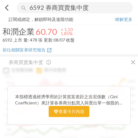
arrow_back_ios
search
和潤企業
60.70
+
1.85%
量:
478
張
訂閱或綁定，解鎖即時及進階功能
瞭解更多
和潤企業
60.70
+
1.10
1.85%
6592
上市
量:
478
張
更新:
08/07 收盤
前往相關富果研究報告
open_in_new
close
券商買賣集中度
info_outline
交易量加權
顯示收盤價
0.15
1400
0.1
1300
0.05
1200
0
本指標透過經濟學用於計算貧富差距之吉尼係數（Gini
Coefficient）來計算各券商分點買入與賣出單一個股的
-0.05
1100
集中程度。可做為籌碼面分析的一個重要參考。
-0.1
1000
查看卡片內容
-0.15
900
0.9
0.85
0.8
0.75