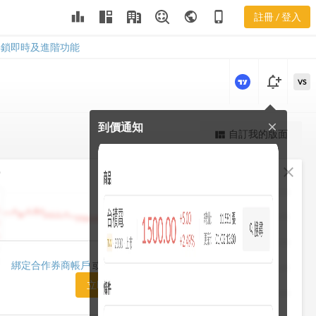
leaderboard
public
phone_iphone
註冊 / 登入
6605
6605
解鎖即時及進階功能
notification_add
VS
到價通知
close
更強大的進階價量圖表
自訂我的版面
view_quilt
完整內容，僅限註冊會員使用
fullscreen
close
勢
註冊/登入解鎖
1482.50
1448.75
1415.00
1420.00
綁定合作券商帳戶
或「訂閱任一方案」即可解鎖
1381.25
立即前往訂閱
1347.50