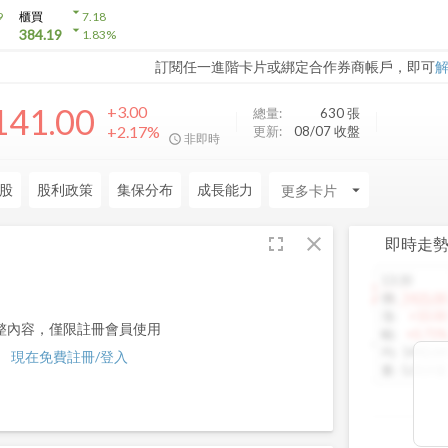
arrow_drop_down
9
櫃買
7.18
arrow_drop_down
384.19
1.83
%
訂閱任一進階卡片或綁定合作券商帳戶，即可
141.00
+3.00
總量:
630
張
+2.17%
更新:
08/07 收盤
非即時
股
股利政策
集保分布
成長能力
arrow_drop_down
fullscreen
close
即時走
13:30
1460.00
價
:
1425.00
漲
:
+10.00
整內容，僅限註冊會員使用
幅
:
+0.71%
均
:
1442.64
現在免費註冊/登入
量
:
5,013 張