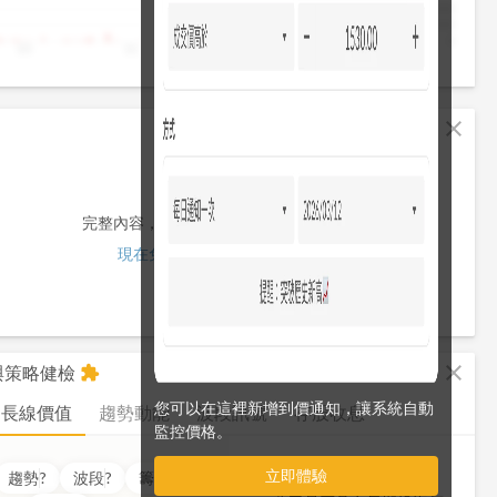
4,000
2,000
0
10
11
12
13
13:30
fullscreen
close
完整內容，僅限註冊會員使用
現在免費註冊/登入
fullscreen
close
析與策略健檢
extension
您可以在這裡新增到價通知，讓系統自動
長線價值
趨勢動能
波段訊號
存股收息
監控價格。
立即體驗
價值
??
分
趨勢
?
波段
?
籌碼
?