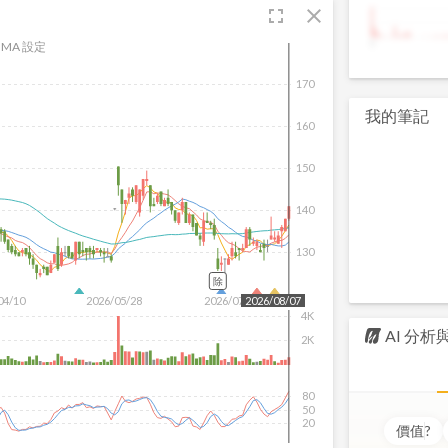
fullscreen
close
9
MA 設定
170
我的筆記
160
150
140
130
除
04/10
2026/05/28
2026/07/16
2026/08/07
4K
AI 分
2K
80
50
20
價值
?