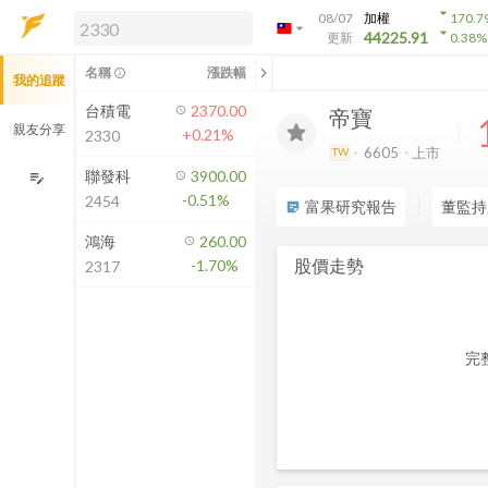
arrow_drop_down
08/07
加權
170.7
arrow_drop_down
arrow_drop_down
解鎖即時行情及進階功能
44225.91
更新
0.38
%
「綁定合作券商帳戶」或「訂閱任一
chevron_left
名稱
漲跌幅
info_outline
我的追蹤
方案」，即可解鎖以下功能：
即時行情
台積電
2370.00
帝寶
即時市況與排行
親友分享
+0.21%
2330
到價通知
6605
上市
TW
成交金額熱力圖
聯發科
3900.00
edit_note
-0.51%
2454
前往方案訂閱
富果研究報告
董監持
sticky_note_2
如何綁定合作券商
鴻海
260.00
股價走勢
-1.70%
2317
完