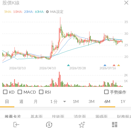
close
股價K線
MA 設定
5
MA:
10
MA:
20
MA:
60
MA:
settings
35
30
25
20
2026/02/10
2026/04/10
2026/05/28
2026/07/16
2K
1K
KD
MACD
RSI
手勢操作
日
週
月
1M
3M
6M
1Y
推薦卡片
基本面
技術面
消息面
籌碼面
財務報
login
dashboard
集保分布
基本概況
營收
股利政策
成長能力
市場
追蹤
下單
交易
登入