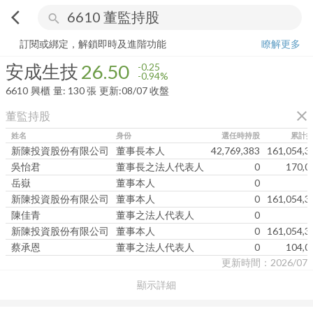
arrow_back_ios
search
安成生技
26.50
-0.94%
量:
130
張
訂閱或綁定，解鎖即時及進階功能
瞭解更多
安成生技
26.50
-0.25
-0.94%
6610
興櫃
量:
130
張
更新:
08/07 收盤
close
董監持股
姓名
身份
選任時持股
累計
新陳投資股份有限公司
董事長本人
42,769,383
161,054,3
吳怡君
董事長之法人代表人
0
170,0
岳嶽
董事本人
0
新陳投資股份有限公司
董事本人
0
161,054,3
陳佳青
董事之法人代表人
0
新陳投資股份有限公司
董事本人
0
161,054,3
蔡承恩
董事之法人代表人
0
104,0
更新時間：2026/07
顯示詳細