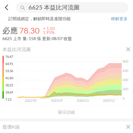
arrow_back_ios
search
必應
78.30
+
1.95%
量:
158
張
訂閱或綁定，解鎖即時及進階功能
瞭解更多
必應
78.30
+
1.50
1.95%
6625
上市
量:
158
張
更新:
08/07 收盤
close
本益比河流圖
76.47
800
64.91
600
53.36
41.80
400
30.25
200
18.69
0
7.13
2022/05
2023/07
2024/10
2025/12
顯示詳細
close
股價K線