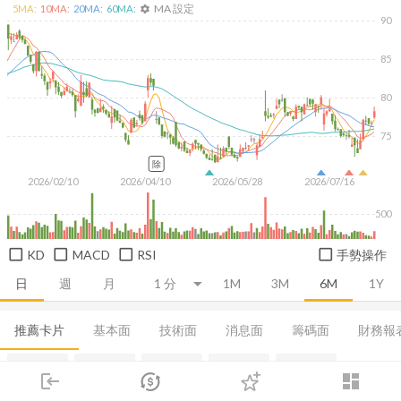
MA 設定
5
MA:
10
MA:
20
MA:
60
MA:
settings
90
85
80
75
除
2026/02/10
2026/04/10
2026/05/28
2026/07/16
500
KD
MACD
RSI
手勢操作
日
週
月
1M
3M
6M
1Y
推薦卡片
基本面
技術面
消息面
籌碼面
財務報
集保分布
董監持股
基本概況
股利政策
成長能力
login
dashboard
市場
追蹤
下單
交易
登入