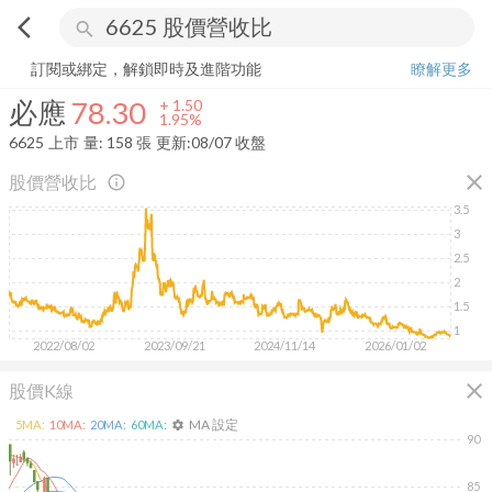
arrow_back_ios
search
必應
78.30
+
1.95%
量:
158
張
訂閱或綁定，解鎖即時及進階功能
瞭解更多
必應
78.30
+
1.50
1.95%
6625
上市
量:
158
張
更新:
08/07 收盤
close
股價營收比
info_outline
3.5
3
2.5
2
1.5
1
2022/08/02
2023/09/21
2024/11/14
2026/01/02
close
股價K線
MA 設定
5
MA:
10
MA:
20
MA:
60
MA:
settings
90
85