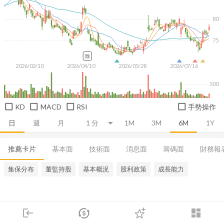
80
75
除
2026/02/10
2026/04/10
2026/05/28
2026/07/16
500
KD
MACD
RSI
手勢操作
日
週
月
1M
3M
6M
1Y
推薦卡片
基本面
技術面
消息面
籌碼面
財務報
集保分布
董監持股
基本概況
股利政策
成長能力
login
dashboard
市場
追蹤
下單
交易
登入