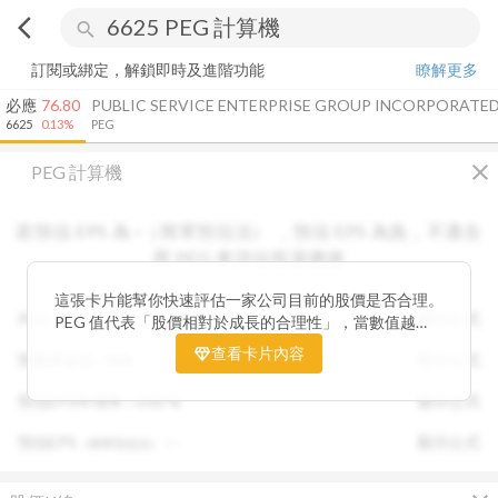
arrow_back_ios
search
訂閱或綁定，解鎖即時及進階功能
瞭解更多
必應
76.80
PUBLIC SERVICE ENTERPRISE GROUP INCORPORATE
6625
0.13%
PEG
close
PEG 計算機
若預估 EPS 為
-
（簡單預估法）
，
預估 EPS
為負，不適合
用 PEG 來評估投資價值
這張卡片能幫你快速評估一家公司目前的股價是否合理。
PEG :
N/A
顯示公式
PEG 值代表「股價相對於成長的合理性」，當數值越
低，通常表示股票價格尚未充分反映公司未來的獲利成長
查看卡片內容
預期本益比 :
N/A
顯示公式
潛力，具備投資吸引力。 卡片同時顯示預估 EPS、年增
率與本益比，幫助你從成長與估值兩個角度雙重判斷，找
預估EPS年增率 :
0.00
%
顯示公式
出真正被低估的潛力股，讓投資決策更有依據。
預估EPS
:
-
顯示公式
（簡單預估法）