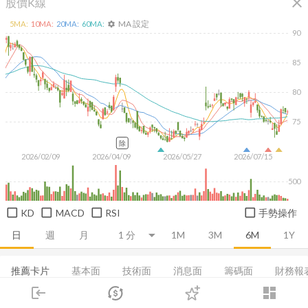
close
股價K線
MA 設定
5
MA:
10
MA:
20
MA:
60
MA:
settings
90
85
80
75
除
2026/02/09
2026/04/09
2026/05/27
2026/07/15
500
KD
MACD
RSI
手勢操作
日
週
月
1M
3M
6M
1Y
推薦卡片
基本面
技術面
消息面
籌碼面
財務報
login
dashboard
融資融券
集保分布
董監持股
基本概況
股利政策
市場
追蹤
下單
交易
登入