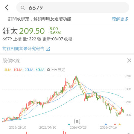
arrow_back_ios
search
鈺太
209.50
-3.68%
量:
322
張
訂閱或綁定，解鎖即時及進階功能
瞭解更多
鈺太
209.50
-8.00
-3.68%
6679
上櫃
量:
322
張
更新:
08/07 收盤
前往相關富果研究報告
open_in_new
close
股價K線
MA 設定
5
MA:
10
MA:
20
MA:
60
MA:
settings
350
300
250
200
除
2026/02/10
2026/04/10
2026/05/28
2026/07/16
2K