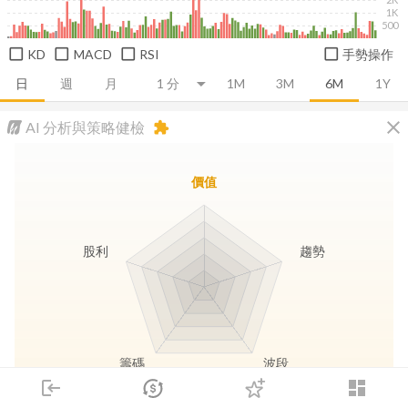
1K
500
KD
MACD
RSI
手勢操作
日
週
月
1M
3M
6M
1Y
close
AI 分析與策略健檢
extension
價值
股利
趨勢
籌碼
波段
login
dashboard
市場
追蹤
下單
交易
登入