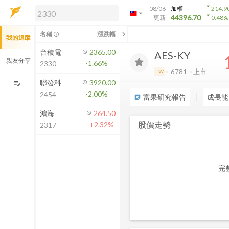
arrow_drop_down
08/06
加權
214.9
arrow_drop_down
arrow_drop_down
解鎖即時行情及進階功能
44396.70
更新
0.48
%
「綁定合作券商帳戶」或「訂閱任一
chevron_left
名稱
漲跌幅
info_outline
我的追蹤
方案」，即可解鎖以下功能：
即時行情
台積電
2365.00
AES-KY
即時市況與排行
親友分享
-1.66%
2330
到價通知
6781
上市
TW
成交金額熱力圖
聯發科
3920.00
edit_note
-2.00%
2454
前往方案訂閱
富果研究報告
成長能
sticky_note_2
如何綁定合作券商
鴻海
264.50
股價走勢
+2.32%
2317
完