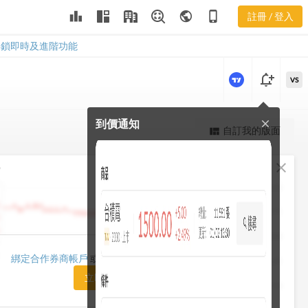
leaderboard
public
phone_iphone
註冊 / 登入
6781
6781
解鎖即時及進階功能
notification_add
VS
到價通知
close
更強大的進階價量圖表
自訂我的版面
view_quilt
完整內容，僅限註冊會員使用
fullscreen
close
勢
註冊/登入解鎖
1482.50
1448.75
1415.00
1420.00
綁定合作券商帳戶
或「訂閱任一方案」即可解鎖
1381.25
立即前往訂閱
1347.50