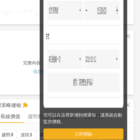
4,000
2,000
0
10
11
12
13
13:30
fullscreen
close
完整內容，僅限註冊會員使用
現在免費註冊/登入
fullscreen
close
析與策略健檢
extension
您可以在這裡新增到價通知，讓系統自動
長線價值
趨勢動能
波段訊號
存股收息
監控價格。
立即體驗
價值
5
分
趨勢
3
波段
1
籌碼
3