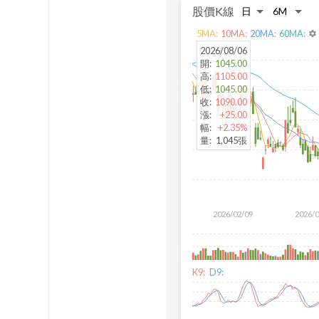
股價K線
5
MA:
10
MA:
20
MA:
60
MA:
settings
2026/08/06
開
:
1045.00
高
:
1105.00
低
:
1045.00
收
:
1090.00
漲
:
+25.00
幅
:
+2.35%
量
:
1,045張
2026/02/09
2026/
K9:
D9: