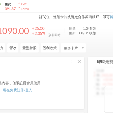
arrow_drop_up
0
櫃買
7.62
arrow_drop_up
391.37
1.99
%
訂閱任一進階卡片或綁定合作券商帳戶，即可
1090.00
+25.00
總量:
1,045
張
+2.35%
更新:
08/06 收盤
非即時
力
營收
董監持股
股利政策
arrow_drop_down
fullscreen
close
即時走
13:30
1460.00
價
:
1425.00
漲
:
+10.00
整內容，僅限註冊會員使用
幅
:
+0.71%
均
:
1442.64
現在免費註冊/登入
量
:
5,013 張