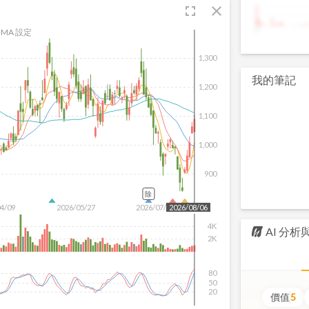
fullscreen
close
9
MA 設定
1,300
我的筆記
1,200
1,100
1,000
900
除
04/09
2026/05/27
2026/07/15
2026/08/06
4K
AI 分
2K
80
50
20
價值
5