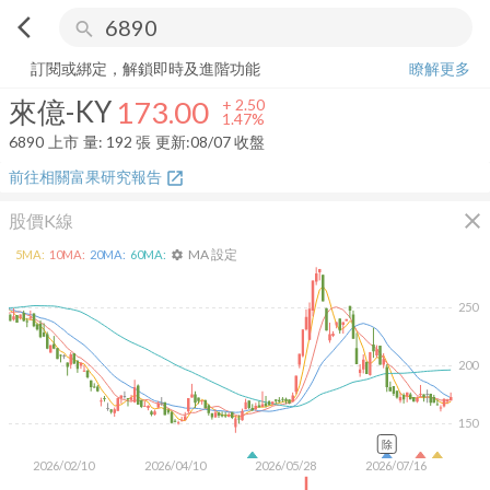
arrow_back_ios
search
來億-KY
173.00
+
1.47%
量:
192
張
訂閱或綁定，解鎖即時及進階功能
瞭解更多
來億-KY
173.00
+
2.50
1.47%
6890
上市
量:
192
張
更新:
08/07 收盤
前往相關富果研究報告
open_in_new
close
股價K線
MA 設定
5
MA:
10
MA:
20
MA:
60
MA:
settings
250
200
150
除
2026/02/10
2026/04/10
2026/05/28
2026/07/16