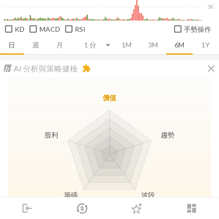
5K
KD
MACD
RSI
手勢操作
日
週
月
1M
3M
6M
1Y
close
AI 分析與策略健檢
extension
價值
股利
趨勢
籌碼
波段
login
dashboard
市場
追蹤
下單
交易
登入