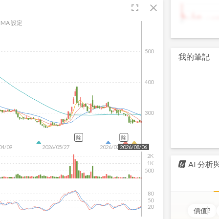
fullscreen
close
9
MA 設定
500
我的筆記
400
300
除
除
04/09
2026/05/27
2026/07/15
2026/08/06
2K
AI 分
1K
500
80
50
20
價值
?