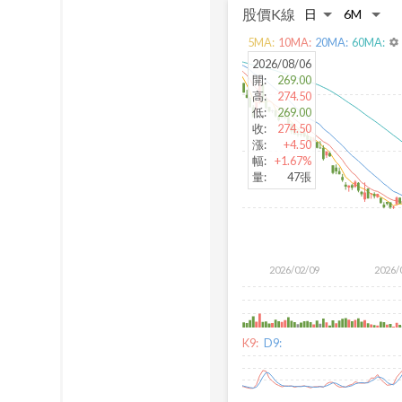
股價K線
5
MA:
10
MA:
20
MA:
60
MA:
settings
2026/08/06
開
:
269.00
高
:
274.50
低
:
269.00
收
:
274.50
漲
:
+4.50
幅
:
+1.67%
量
:
47張
2026/02/09
2026/
K9:
D9: