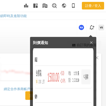
leaderboard
public
phone_iphone
註冊 / 登入
7722
7722
解鎖即時及進階功能
notification_add
VS
到價通知
close
更強大的進階價量圖表
自訂我的版面
view_quilt
完整內容，僅限註冊會員使用
fullscreen
close
勢
註冊/登入解鎖
1482.50
1448.75
1415.00
1420.00
綁定合作券商帳戶
或「訂閱任一方案」即可解鎖
1381.25
立即前往訂閱
1347.50