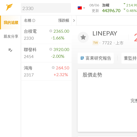
arrow_drop_down
08/06
加權
214.9
arrow_drop_down
arrow_drop_down
解鎖即時行情及進階功能
44396.70
更新
0.48
%
「綁定合作券商帳戶」或「訂閱任一
chevron_left
名稱
漲跌幅
info_outline
我的追蹤
方案」，即可解鎖以下功能：
即時行情
台積電
2365.00
LINEPAY
即時市況與排行
親友分享
-1.66%
2330
到價通知
7722
上市
TW
成交金額熱力圖
聯發科
3920.00
edit_note
-2.00%
2454
前往方案訂閱
富果研究報告
董監持
sticky_note_2
如何綁定合作券商
鴻海
264.50
股價走勢
+2.32%
2317
完