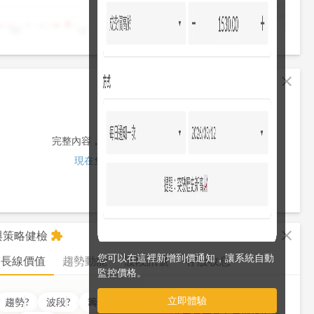
4,000
2,000
0
10
11
12
13
13:30
fullscreen
close
完整內容，僅限註冊會員使用
現在免費註冊/登入
fullscreen
close
析與策略健檢
extension
您可以在這裡新增到價通知，讓系統自動
長線價值
趨勢動能
波段訊號
存股收息
監控價格。
立即體驗
價值
??
分
趨勢
?
波段
?
籌碼
?