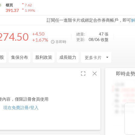
arrow_drop_up
0
櫃買
7.62
arrow_drop_up
391.37
1.99
%
訂閱任一進階卡片或綁定合作券商帳戶，即可
274.50
+4.50
總量:
47
張
+1.67%
更新:
08/06 收盤
非即時
股
集保分布
股利政策
成長能力
arrow_drop_down
fullscreen
close
即時走
13:30
1460.00
價
:
1425.00
漲
:
+10.00
整內容，僅限註冊會員使用
幅
:
+0.71%
均
:
1442.64
現在免費註冊/登入
量
:
5,013 張