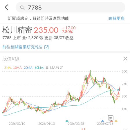
arrow_back_ios
search
松川精密
235.00
+
7.80%
量:
2,820
張
訂閱或綁定，解鎖即時及進階功能
瞭解更多
松川精密
235.00
+
17.00
7.80%
7788
上市
量:
2,820
張
更新:
08/07 收盤
前往相關富果研究報告
open_in_new
close
股價K線
MA 設定
5
MA:
10
MA:
20
MA:
60
MA:
settings
300
250
200
150
除
2026/02/10
2026/04/10
2026/05/28
2026/07/16
6K