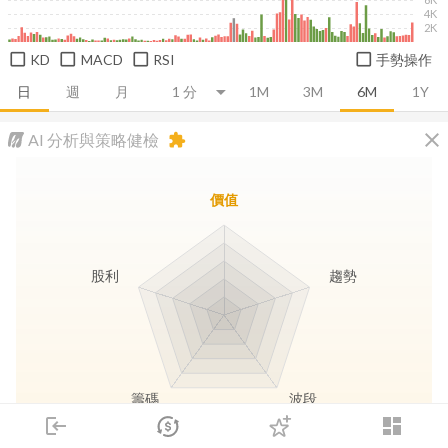
4K
2K
KD
MACD
RSI
手勢操作
日
週
月
1M
3M
6M
1Y
close
AI 分析與策略健檢
extension
價值
股利
趨勢
籌碼
波段
login
dashboard
市場
追蹤
下單
交易
登入