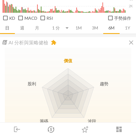
2K
KD
MACD
RSI
手勢操作
日
週
月
1M
3M
6M
1Y
close
AI 分析與策略健檢
extension
價值
股利
趨勢
籌碼
波段
login
dashboard
市場
追蹤
下單
交易
登入