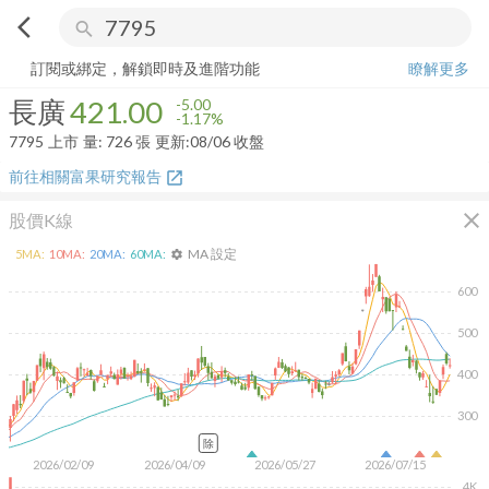
arrow_back_ios
search
長廣
421.00
-1.17%
量:
726
張
訂閱或綁定，解鎖即時及進階功能
瞭解更多
長廣
421.00
-5.00
-1.17%
7795
上市
量:
726
張
更新:
08/06 收盤
前往相關富果研究報告
open_in_new
close
股價K線
MA 設定
5
MA:
10
MA:
20
MA:
60
MA:
settings
600
500
400
300
除
2026/02/09
2026/04/09
2026/05/27
2026/07/15
4K