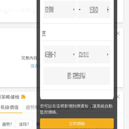
4,000
2,000
0
10
11
12
13
13:30
fullscreen
close
完整內容，僅限註冊會員使用
現在免費註冊/登入
fullscreen
close
析與策略健檢
extension
您可以在這裡新增到價通知，讓系統自動
長線價值
趨勢動能
波段訊號
存股收息
監控價格。
立即體驗
價值
??
分
趨勢
?
波段
?
籌碼
?