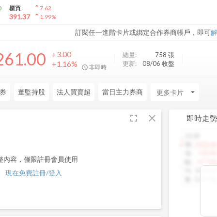
arrow_drop_up
0
櫃買
7.62
arrow_drop_up
391.37
1.99
%
訂閱任一進階卡片或綁定合作券商帳戶，即可
261.00
+3.00
總量:
758
張
+1.16%
更新:
08/06 收盤
非即時
券
董監持股
法人買賣超
當日主力券商
arrow_drop_down
fullscreen
close
即時走
13:30
1460.00
價
:
1425.00
漲
:
+10.00
整內容，僅限註冊會員使用
幅
:
+0.71%
均
:
1442.64
現在免費註冊/登入
量
:
5,013 張