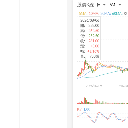
股價K線
5
MA:
10
MA:
20
MA:
60
MA:
settings
2026/08/06
開
:
258.00
高
:
262.50
低
:
252.50
收
:
261.00
漲
:
+3.00
幅
:
+1.16%
量
:
758張
2026/02/09
2026/
K9:
D9: