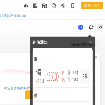
leaderboard
public
phone_iphone
註冊 / 登入
8081
8081
解鎖即時及進階功能
notification_add
VS
到價通知
close
更強大的進階價量圖表
自訂我的版面
view_quilt
完整內容，僅限註冊會員使用
fullscreen
close
勢
註冊/登入解鎖
1482.50
1448.75
1415.00
1420.00
綁定合作券商帳戶
或「訂閱任一方案」即可解鎖
1381.25
立即前往訂閱
1347.50