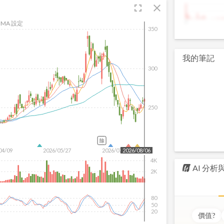
fullscreen
close
9
MA 設定
350
我的筆記
300
250
除
04/09
2026/05/27
2026/07/15
2026/08/06
4K
AI 分
2K
80
50
20
價值
?