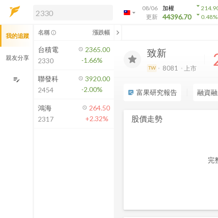
arrow_drop_down
08/06
加權
214.9
arrow_drop_down
arrow_drop_down
解鎖即時行情及進階功能
44396.70
更新
0.48
%
「綁定合作券商帳戶」或「訂閱任一
chevron_left
名稱
漲跌幅
info_outline
我的追蹤
方案」，即可解鎖以下功能：
即時行情
台積電
2365.00
致新
即時市況與排行
親友分享
-1.66%
2330
到價通知
8081
上市
TW
成交金額熱力圖
聯發科
3920.00
edit_note
-2.00%
2454
前往方案訂閱
富果研究報告
融資融
sticky_note_2
如何綁定合作券商
鴻海
264.50
股價走勢
+2.32%
2317
完