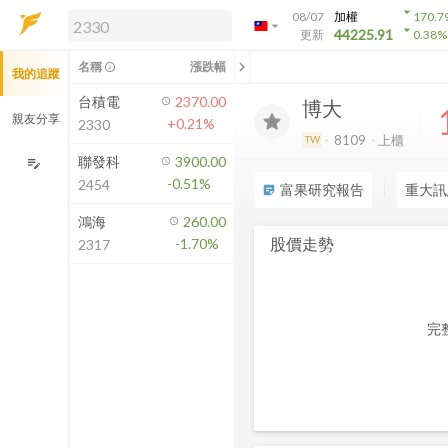
arrow_drop_down
08/07
加權
170.7
arrow_drop_down
arrow_drop_down
解鎖即時行情及進階功能
44225.91
更新
0.38
%
「綁定合作券商帳戶」或「訂閱任一
chevron_left
名稱
漲跌幅
info_outline
我的追蹤
方案」，即可解鎖以下功能：
即時行情
台積電
2370.00
博大
即時市況與排行
親友分享
+0.21%
2330
到價通知
8109
上櫃
TW
成交金額熱力圖
聯發科
3900.00
edit_note
-0.51%
2454
前往方案訂閱
富果研究報告
重大訊
sticky_note_2
如何綁定合作券商
鴻海
260.00
股價走勢
-1.70%
2317
完