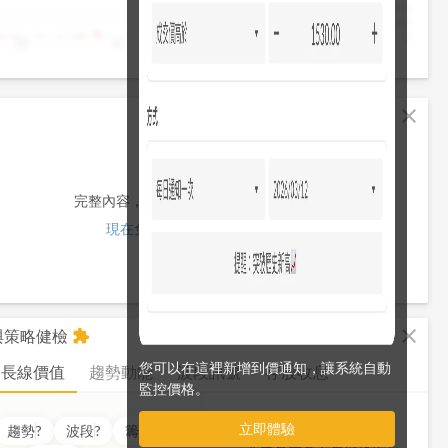
4,000
2,000
0
10
11
12
13
13:30
fullscreen
close
完整內容，僅限註冊會員使用
現在免費註冊/登入
fullscreen
close
析與策略健檢
extension
您可以在這裡新增到價通知，讓系統自動
長線價值
趨勢動能
波段訊號
存股收息
監控價格。
立即體驗
價值
??
分
趨勢
?
波段
?
籌碼
?