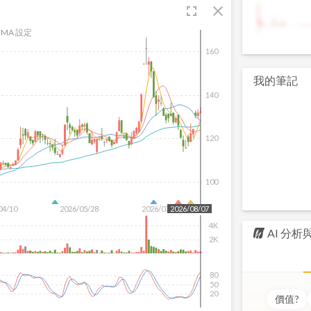
fullscreen
close
9
MA 設定
160
我的筆記
140
120
100
04/10
2026/05/28
2026/07/16
2026/08/07
4K
AI 分
2K
80
50
20
價值
?