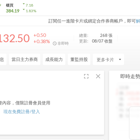
arrow_drop_down
9
櫃買
7.18
arrow_drop_down
384.19
1.83
%
訂閱任一進階卡片或綁定合作券商帳戶，即可
132.50
+0.50
總量:
268
張
+0.38%
更新:
08/07 收盤
非即時
息
當日主力券商
成長能力
董監持股
arrow_drop_down
fullscreen
close
即時走
13:30
1460.00
價
:
1425.00
漲
:
+10.00
整內容，僅限註冊會員使用
幅
:
+0.71%
均
:
1442.64
現在免費註冊/登入
量
:
5,013 張