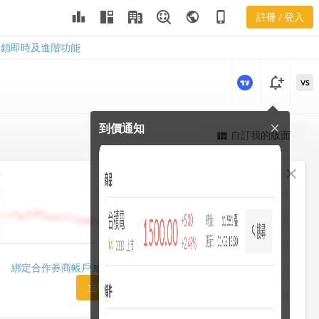
leaderboard
public
phone_iphone
註冊 / 登入
8109
8109
解鎖即時及進階功能
notification_add
VS
到價通知
close
更強大的進階價量圖表
自訂我的版面
view_quilt
完整內容，僅限註冊會員使用
fullscreen
close
勢
註冊/登入解鎖
1482.50
1448.75
1415.00
1420.00
綁定合作券商帳戶
或「訂閱任一方案」即可解鎖
1381.25
立即前往訂閱
1347.50