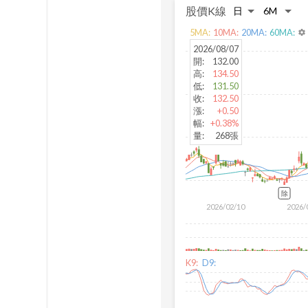
股價K線
5
MA:
10
MA:
20
MA:
60
MA:
settings
2026/08/07
開
:
132.00
高
:
134.50
低
:
131.50
收
:
132.50
漲
:
+0.50
幅
:
+0.38%
量
:
268張
除
2026/02/10
2026/
K9:
D9: