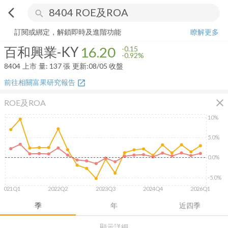
arrow_back_ios
search
百和興業-KY
16.20
-0.92%
量:
137
張
訂閱或綁定，解鎖即時及進階功能
瞭解更多
百和興業-KY
16.20
-0.15
-0.92%
8404
上市
量:
137
張
更新:
08/05 收盤
前往相關富果研究報告
open_in_new
close
ROE及ROA
10%
5.0%
0.0%
-5.0%
2021Q1
2022Q2
2023Q3
2024Q4
2026Q1
季
年
近四季
顯示詳細