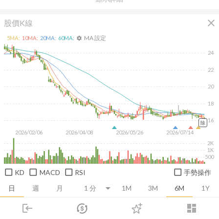
close
股價K線
MA 設定
5
MA:
10
MA:
20
MA:
60
MA:
settings
24
22
20
18
16
除
2026/02/06
2026/04/08
2026/05/26
2026/07/14
2K
1K
500
KD
MACD
RSI
手勢操作
日
週
月
1M
3M
6M
1Y
login
dashboard
推薦卡片
基本面
技術面
消息面
籌碼面
財務報
市場
追蹤
下單
交易
登入