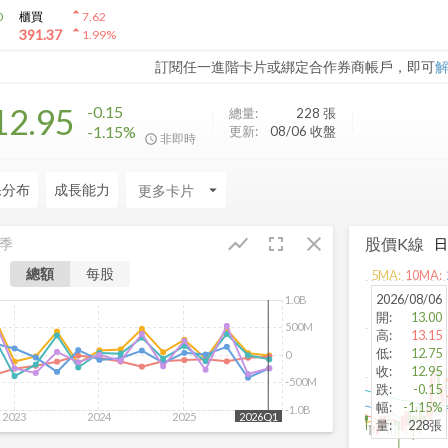
arrow_drop_up
0
櫃買
7.62
arrow_drop_up
391.37
1.99
%
訂閱任一進階卡片或綁定合作券商帳戶，即可
12.95
-0.15
總量:
228
張
-1.15%
更新:
08/06 收盤
非即時
保分布
成長能力
arrow_drop_down
fullscreen
close
show_chart
股價K線
季
總額
每股
5
MA:
10
MA:
2026/08/06
1.0B
開
:
13.00
500M
高
:
13.15
低
:
12.75
0
收
:
12.95
-500M
跌
:
-0.15
幅
:
-1.15%
-1.0B
2023
2024
2025
2026
2026Q1
量
:
228張