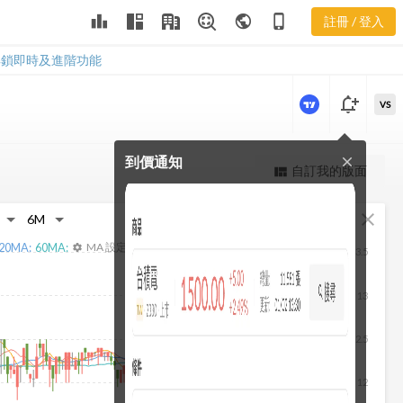
8411 現金流
leaderboard
public
phone_iphone
註冊 / 登入
量
8411 現金流量
解鎖即時及進階功能
notification_add
VS
到價通知
close
更強大的進階價量圖表
自訂我的版面
view_quilt
完整內容，僅限註冊會員使用
fullscreen
close
註冊/登入解鎖
20
MA:
60
MA:
MA 設定
settings
13.5
13
12.5
12