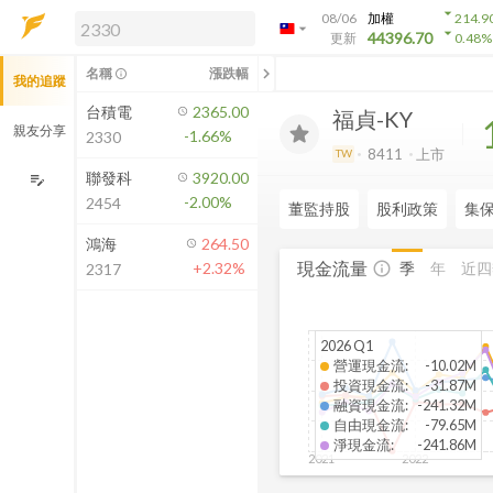
arrow_drop_down
08/06
加權
214.9
arrow_drop_down
arrow_drop_down
解鎖即時行情及進階功能
44396.70
更新
0.48
%
「綁定合作券商帳戶」或「訂閱任一
chevron_left
名稱
漲跌幅
info_outline
我的追蹤
方案」，即可解鎖以下功能：
即時行情
台積電
2365.00
福貞-KY
即時市況與排行
親友分享
-1.66%
2330
到價通知
8411
上市
TW
成交金額熱力圖
聯發科
3920.00
edit_note
-2.00%
2454
前往方案訂閱
董監持股
股利政策
集
如何綁定合作券商
鴻海
264.50
現金流量
季
年
近四
+2.32%
info_outline
2317
2026 Q1
營運現金流
:
-10.02M
投資現金流
:
-31.87M
融資現金流
:
-241.32M
自由現金流
:
-79.65M
淨現金流
:
-241.86M
2021
2022