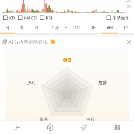
10K
5K
KD
MACD
RSI
手勢操作
日
週
月
1M
3M
6M
1Y
close
AI 分析與策略健檢
extension
價值
股利
趨勢
籌碼
波段
login
dashboard
市場
追蹤
下單
交易
登入