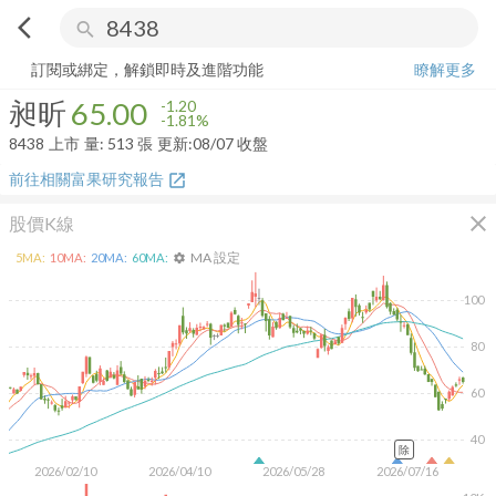
arrow_back_ios
search
昶昕
65.00
-1.81%
量:
513
張
訂閱或綁定，解鎖即時及進階功能
瞭解更多
昶昕
65.00
-1.20
-1.81%
8438
上市
量:
513
張
更新:
08/07 收盤
前往相關富果研究報告
open_in_new
close
股價K線
MA 設定
5
MA:
10
MA:
20
MA:
60
MA:
settings
100
80
60
40
除
2026/02/10
2026/04/10
2026/05/28
2026/07/16