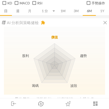
KD
MACD
RSI
手勢操作
日
週
月
1M
3M
6M
1Y
close
AI 分析與策略健檢
extension
價值
股利
趨勢
籌碼
波段
長線價值
趨勢動能
波段訊號
存股收息
login
dashboard
市場
追蹤
下單
交易
登入