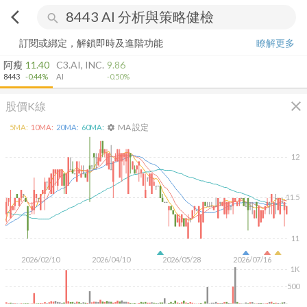
arrow_back_ios
search
訂閱或綁定，解鎖即時及進階功能
瞭解更多
阿瘦
11.40
C3.AI, INC.
9.86
8443
-0.44%
AI
-0.50%
close
股價K線
MA 設定
5
MA:
10
MA:
20
MA:
60
MA:
settings
12
11.5
11
2026/02/10
2026/04/10
2026/05/28
2026/07/16
1K
500