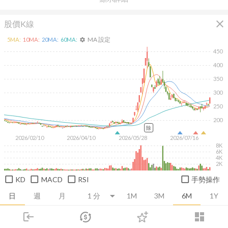
close
股價K線
MA 設定
5
MA:
10
MA:
20
MA:
60
MA:
settings
450
400
350
300
250
200
除
2026/02/10
2026/04/10
2026/05/28
2026/07/16
8K
6K
4K
2K
KD
MACD
RSI
手勢操作
日
週
月
1M
3M
6M
1Y
login
dashboard
推薦卡片
基本面
技術面
消息面
籌碼面
財務報
市場
追蹤
下單
交易
登入