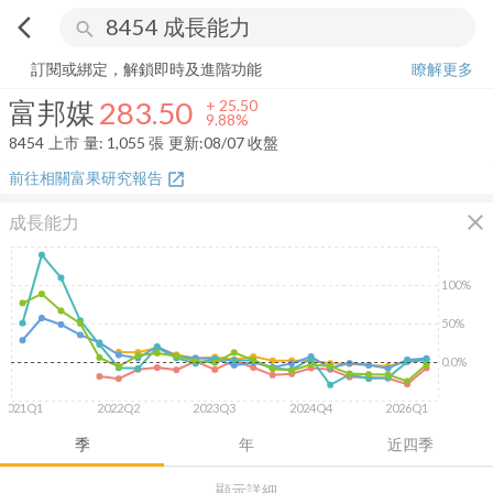
arrow_back_ios
search
富邦媒
283.50
+
9.88%
量:
1,055
張
訂閱或綁定，解鎖即時及進階功能
瞭解更多
富邦媒
283.50
+
25.50
9.88%
8454
上市
量:
1,055
張
更新:
08/07 收盤
前往相關富果研究報告
open_in_new
close
成長能力
100%
50%
0.0%
2021Q1
2022Q2
2023Q3
2024Q4
2026Q1
季
年
近四季
顯示詳細