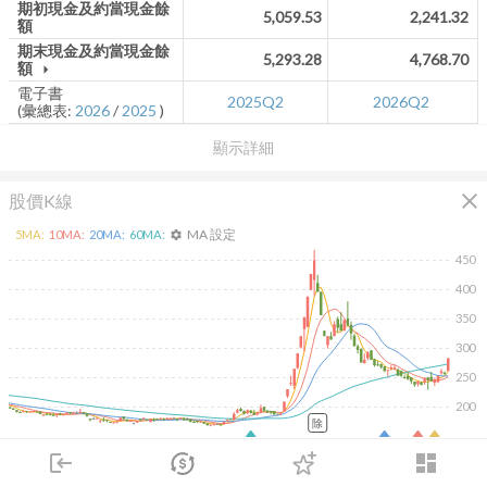
期初現金及約當現金餘
5,059.53
2,241.32
額
期末現金及約當現金餘
5,293.28
4,768.70
額
arrow_drop_down
電子書
2025Q2
2026Q2
(彙總表:
2026
/
2025
)
顯示詳細
close
股價K線
MA 設定
5
MA:
10
MA:
20
MA:
60
MA:
settings
450
400
350
300
250
200
除
2026/02/10
2026/04/10
2026/05/28
2026/07/16
login
dashboard
8K
6K
市場
追蹤
下單
交易
登入
4K