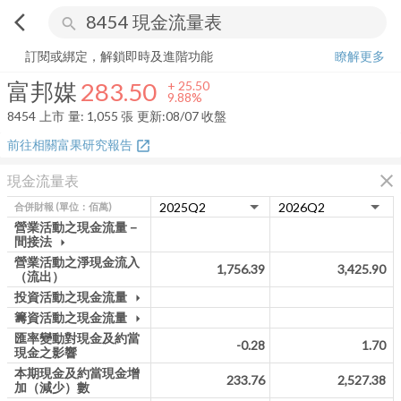
arrow_back_ios
search
富邦媒
283.50
+
9.88%
量:
1,055
張
訂閱或綁定，解鎖即時及進階功能
瞭解更多
富邦媒
283.50
+
25.50
9.88%
8454
上市
量:
1,055
張
更新:
08/07 收盤
前往相關富果研究報告
open_in_new
close
現金流量表
合併財報
(單位：佰萬)
營業活動之現金流量－
間接法
arrow_drop_down
營業活動之淨現金流入
1,756.39
3,425.90
（流出）
投資活動之現金流量
arrow_drop_down
籌資活動之現金流量
arrow_drop_down
匯率變動對現金及約當
-0.28
1.70
現金之影響
本期現金及約當現金增
233.76
2,527.38
加（減少）數