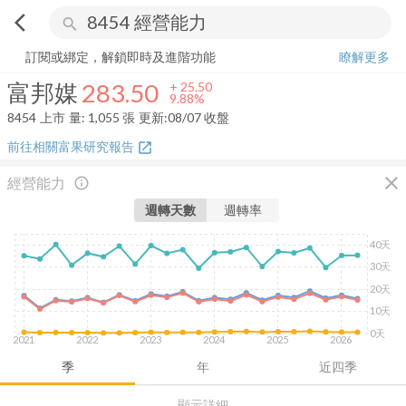
arrow_back_ios
search
富邦媒
283.50
+
9.88%
量:
1,055
張
訂閱或綁定，解鎖即時及進階功能
瞭解更多
富邦媒
283.50
+
25.50
9.88%
8454
上市
量:
1,055
張
更新:
08/07 收盤
前往相關富果研究報告
open_in_new
close
經營能力
info_outline
週轉天數
週轉率
40天
30天
20天
10天
0天
2021
2022
2023
2024
2025
2026
季
年
近四季
顯示詳細