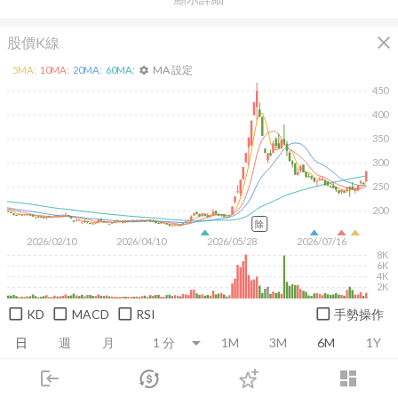
close
股價K線
MA 設定
5
MA:
10
MA:
20
MA:
60
MA:
settings
450
400
350
300
250
200
除
2026/02/10
2026/04/10
2026/05/28
2026/07/16
8K
6K
4K
2K
KD
MACD
RSI
手勢操作
日
週
月
1M
3M
6M
1Y
login
dashboard
推薦卡片
基本面
技術面
消息面
籌碼面
財務報
市場
追蹤
下單
交易
登入