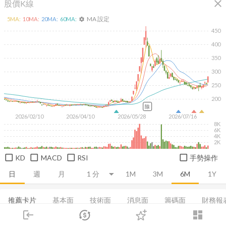
close
股價K線
MA 設定
5
MA:
10
MA:
20
MA:
60
MA:
settings
450
400
350
300
250
200
除
2026/02/10
2026/04/10
2026/05/28
2026/07/16
8K
6K
4K
2K
KD
MACD
RSI
手勢操作
日
週
月
1M
3M
6M
1Y
推薦卡片
基本面
技術面
消息面
籌碼面
財務報
login
dashboard
董監持股
基本概況
EPS
利潤比率
成長能力
市場
追蹤
下單
交易
登入