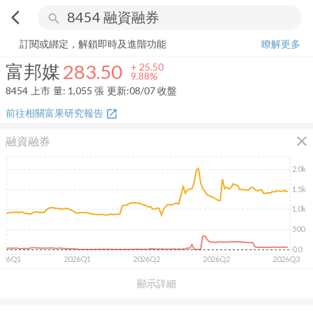
arrow_back_ios
search
富邦媒
283.50
+
9.88%
量:
1,055
張
訂閱或綁定，解鎖即時及進階功能
瞭解更多
富邦媒
283.50
+
25.50
9.88%
8454
上市
量:
1,055
張
更新:
08/07 收盤
前往相關富果研究報告
open_in_new
close
融資融券
2.0k
1.5k
1.0k
500
0.0
026Q1
2026Q1
2026Q2
2026Q2
2026Q3
顯示詳細